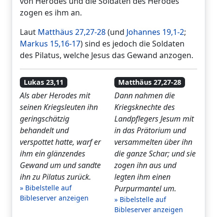
von Herodes und die Soldaten des Herodes
zogen es ihm an.
Laut
Matthäus 27,27-28
(und
Johannes 19,1-2
;
Markus 15,16-17
) sind es jedoch die Soldaten
des Pilatus, welche Jesus das Gewand anzogen.
Lukas 23,11
Matthäus 27,27-28
Als aber Herodes mit
Dann nahmen die
seinen Kriegsleuten ihn
Kriegsknechte des
geringschätzig
Landpflegers Jesum mit
behandelt und
in das Prätorium und
verspottet hatte, warf er
versammelten über ihn
ihm ein glänzendes
die ganze Schar; und sie
Gewand um und sandte
zogen ihn aus und
ihn zu Pilatus zurück.
legten ihm einen
» Bibelstelle auf
Purpurmantel um.
Bibleserver anzeigen
» Bibelstelle auf
Bibleserver anzeigen