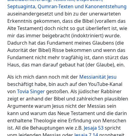
Septuaginta, Qumran-Texten und Kanonentstehung
auseinandergesetzt und bin zu der unerwarteten
Erkenntnis gekommen, dass die Bibel (vorallem das
Alte Testament) doch nicht so gut überliefert ist, wie
mir das immer beigebracht (indoktriniert) wurde.
Dadurch hat das Fundament meines Glaubens (die
Autorität der Bibel) Risse bekommen und wenn das
Fundament nicht mehr tragfähig ist, dann stürzt das
Haus, das man darauf gebaut hat (der Glaube), ein.
Als ich mich dann noch mit der
Messianität Jesu
beschäftigt habe, bin auch auf den YouTube-Kanal
von
Tovia Singer
gestoßen. Als jüdischer Rabbiner
zeigt er anhand der Bibel und zahlreichen plausiblen
Argumente warum Jesus nicht der Messias sein
kann und warum das Neue Testament und die darin
enthaltene Theologie eine Erfindung von Menschen
ist. All die Behauptungen wie z.B.
Jesaja 53
spricht
vom leidenden Messias oder
Jesaja 7,14
prophezeit