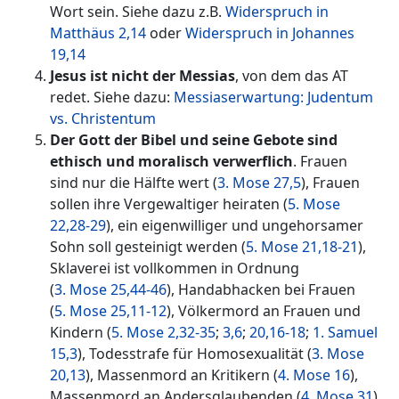
Wort sein. Siehe dazu z.B.
Widerspruch in
Matthäus 2,14
oder
Widerspruch in Johannes
19,14
Jesus ist nicht der Messias
, von dem das AT
redet. Siehe dazu:
Messiaserwartung: Judentum
vs. Christentum
Der Gott der Bibel und seine Gebote sind
ethisch und moralisch verwerflich
. Frauen
sind nur die Hälfte wert (
3. Mose 27,5
), Frauen
sollen ihre Vergewaltiger heiraten (
5. Mose
22,28-29
), ein eigenwilliger und ungehorsamer
Sohn soll gesteinigt werden (
5. Mose 21,18-21
),
Sklaverei ist vollkommen in Ordnung
(
3. Mose 25,44-46
), Handabhacken bei Frauen
(
5. Mose 25,11-12
), Völkermord an Frauen und
Kindern (
5. Mose 2,32-35
;
3,6
;
20,16-18
;
1. Samuel
15,3
), Todesstrafe für Homosexualität (
3. Mose
20,13
), Massenmord an Kritikern (
4. Mose 16
),
Massenmord an Andersglaubenden (
4. Mose 31
)